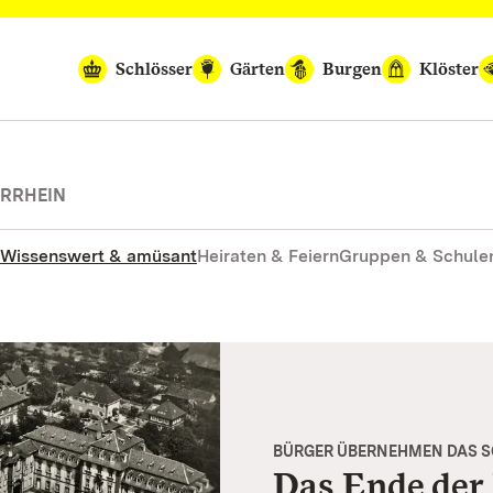
Schlösser
Gärten
Burgen
Klöster
ERRHEIN
Wissenswert & amüsant
Heiraten & Feiern
Gruppen & Schule
BÜRGER ÜBERNEHMEN DAS 
Das Ende der