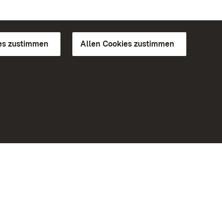
es zustimmen
Allen Cookies zustimmen
d Gärten
Weiteres
Portal
Monumente
Besuchen Sie uns auf Facebook
Besuchen Sie uns auf Instagram
Besuchen Sie uns auf Youtube
Lernen Sie unsere Apps kennen
iheit
Google Play Store