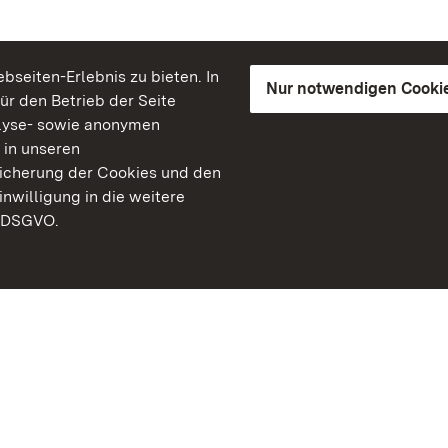
seiten-Erlebnis zu bieten. In
Nur notwendigen Cooki
für den Betrieb der Seite
lyse- sowie anonymen
 in unseren
peicherung der Cookies und den
inwilligung in die weitere
) DSGVO.
Staatliche Schlösser un
Baden-Württemberg
Kontakt
FAQ
Impressum
Datenschutz
Gebärdensprache
Leichte Sprache
Erklärung zur Barrierefre