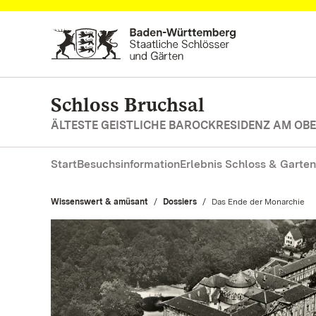
Zum Hauptinhalt springen
Schloss Bruchsal
ÄLTESTE GEISTLICHE BAROCKRESIDENZ AM OB
Start
Besuchsinformation
Erlebnis Schloss & Garten
Wissenswert & amüsant
Dossiers
Aktuell:
Das Ende der Monarchie