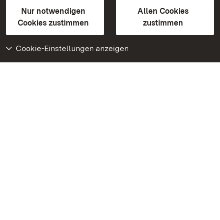
Gebärdensprache
Leichte Sprache
Erklärung zur Barrierefreiheit
Nur notwendigen
Allen Cookies
BITV-konform (geprüfte Seiten)
Cookies zustimmen
zustimmen
Cookie-Einstellungen anzeigen
Weiteres
Portal
Monumente
Besuchen Sie uns auf
Facebook
Besuchen Sie uns auf
Instagram
Besuchen Sie uns auf
Youtube
Lernen Sie unsere Apps
kennen
Google Play Store
App Store für iPhone