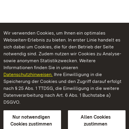
Wir verwenden Cookies, um Ihnen ein optimales
Webseiten-Erlebnis zu bieten. In erster Linie handelt es
Kommen. Staunen. Genießen.
sich dabei um Cookies, die für den Betrieb der Seite
notwendig sind. Zudem nutzen wir Cookies zu Analyse-
sowie anonymen Statistikzwecken. Weitere
Informationen finden Sie in unseren
Datenschutzhinweisen.
Ihre Einwilligung in die
Schloss Bruchsal
Speicherung der Cookies und den Zugriff darauf erfolgt
nach § 25 Abs. 1 TTDSG, die Einwilligung in die weitere
Staatliche Schlösser und Gärten Baden-Württemberg
Datenverarbeitung nach Art. 6 Abs. 1 Buchstabe a)
DSGVO.
Kontakt
FAQ
Impressum
Datenschutz
Gebärdensprache
Leichte Sprache
Erklärung zur Barrierefreiheit
Nur notwendigen
Allen Cookies
BITV-konform (geprüfte Seiten)
Cookies zustimmen
zustimmen