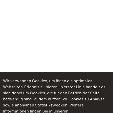
Wir verwenden Cookies, um Ihnen ein optimales
Webseiten-Erlebnis zu bieten. In erster Linie handelt es
Kommen. Staunen. Genießen.
sich dabei um Cookies, die für den Betrieb der Seite
notwendig sind. Zudem nutzen wir Cookies zu Analyse-
sowie anonymen Statistikzwecken. Weitere
Informationen finden Sie in unseren