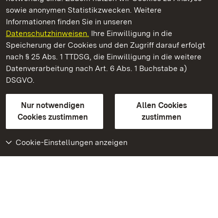
sowie anonymen Statistikzwecken. Weitere
Informationen finden Sie in unseren
Datenschutzhinweisen.
Ihre Einwilligung in die
Schloss Bruchsal
Speicherung der Cookies und den Zugriff darauf erfolgt
nach § 25 Abs. 1 TTDSG, die Einwilligung in die weitere
Staatliche Schlösser und Gärten Baden-Württemberg
Datenverarbeitung nach Art. 6 Abs. 1 Buchstabe a)
DSGVO.
Kontakt
FAQ
Impressum
Datenschutz
Gebärdensprache
Leichte Sprache
Erklärung zur Barrierefreiheit
Nur notwendigen
Allen Cookies
BITV-konform (geprüfte Seiten)
Cookies zustimmen
zustimmen
Cookie-Einstellungen anzeigen
Weiteres
Portal
Monumente
Besuchen Sie uns auf
Facebook
Besuchen Sie uns auf
Instagram
Besuchen Sie uns auf