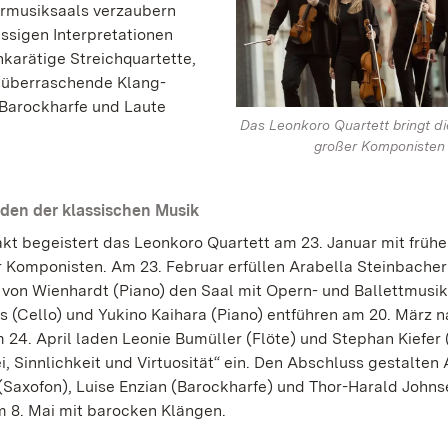
rmusiksaals verzaubern
ssigen Interpretationen
hkarätige Streichquartette,
 überraschende Klang-
 Barockharfe und Laute
Das Leonkoro Quartett bringt d
großer Komponisten 
den der klassischen Musik
kt begeistert das Leonkoro Quartett am 23. Januar mit früh
 Komponisten. Am 23. Februar erfüllen Arabella Steinbacher
 von Wienhardt (Piano) den Saal mit Opern- und Ballettmusik.
s (Cello) und Yukino Kaihara (Piano) entführen am 20. März 
m 24. April laden Leonie Bumüller (Flöte) und Stephan Kiefer 
, Sinnlichkeit und Virtuosität“ ein. Den Abschluss gestalten
(Saxofon), Luise Enzian (Barockharfe) und Thor-Harald Johns
m 8. Mai mit barocken Klängen.