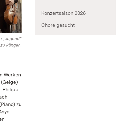
Konzertsaison 2026
Chöre gesucht
ie „Jugend“
zu klingen.
en Werken
 (Geige)
 Philipp
nach
(Piano) zu
 Asya
en