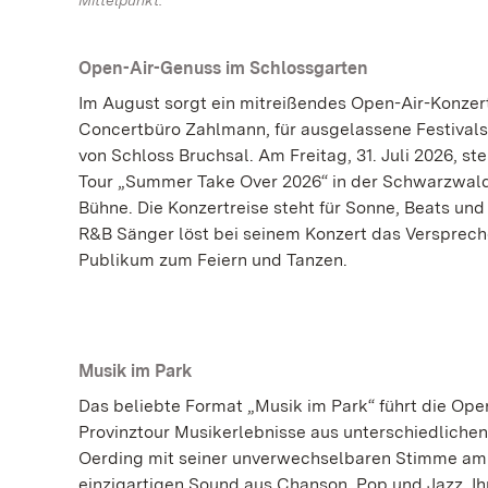
Open-Air-Genuss im Schlossgarten
Im August sorgt ein mitreißendes Open-Air-Konzert
Concertbüro Zahlmann, für ausgelassene Festival
von Schloss Bruchsal. Am Freitag, 31. Juli 2026, s
Tour „Summer Take Over 2026“ in der Schwarzwaldh
Bühne. Die Konzertreise steht für Sonne, Beats un
R&B Sänger löst bei seinem Konzert das Versprech
Publikum zum Feiern und Tanzen.
Musik im Park
Das beliebte Format „Musik im Park“ führt die Open-
Provinztour Musikerlebnisse aus unterschiedliche
Oerding mit seiner unverwechselbaren Stimme am 2
einzigartigen Sound aus Chanson, Pop und Jazz. Ih