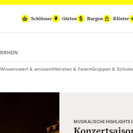
Schlösser
Gärten
Burgen
Klöster
ERRHEIN
Wissenswert & amüsant
Heiraten & Feiern
Gruppen & Schule
MUSIKALISCHE HIGHLIGHTS 
Konzertsaiso