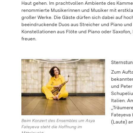
Haut gehen. Im prachtvollen Ambiente des Kamme
renommierte Musikerinnen und Musiker mit erstkla
großer Werke. Die Gäste dürfen sich dabei auf hoc
beeindruckende Duos aus Streicher und Piano und
Konstellationen aus Flöte und Piano oder Saxofon,
freuen.
Sternstun
Zum Aufta
bekannter
und Peter
Schupeliu
Italien. A
„Träumerei
Fateyeva 
Beim Konzert des Ensembles um Asya
(Laute) a
Fateyeva steht die Hoffnung im
Mittelpunkt.