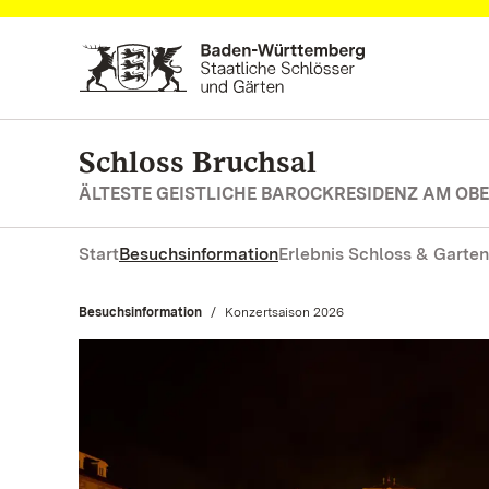
Zum Hauptinhalt springen
Schloss Bruchsal
ÄLTESTE GEISTLICHE BAROCKRESIDENZ AM OB
Start
Besuchsinformation
Erlebnis Schloss & Garten
Besuchsinformation
Aktuell:
Konzertsaison 2026