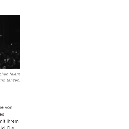
chen feiern
und tanzen.
he von
es
mit ihrem
ld. Die