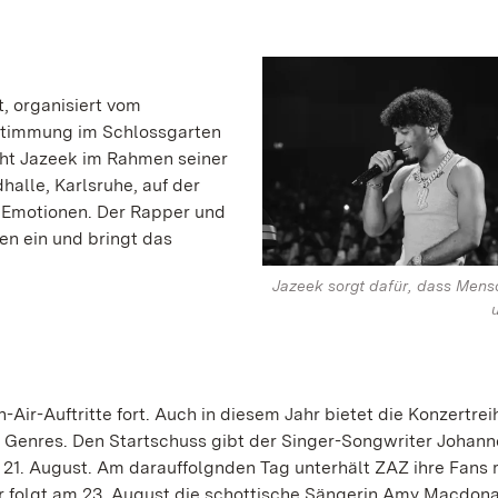
, organisiert vom
stimmung im Schlossgarten
teht Jazeek im Rahmen seiner
alle, Karlsruhe, auf der
d Emotionen. Der Rapper und
en ein und bringt das
Jazeek sorgt dafür, dass Mens
Air-Auftritte fort. Auch in diesem Jahr bietet die Konzertrei
n Genres. Den Startschuss gibt der Singer-Songwriter Johann
1. August. Am darauffolgnden Tag unterhält ZAZ ihre Fans 
r folgt am 23. August die schottische Sängerin Amy Macdona