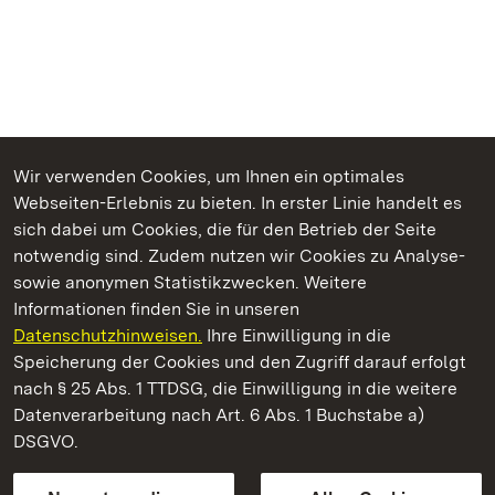
Wir verwenden Cookies, um Ihnen ein optimales
Webseiten-Erlebnis zu bieten. In erster Linie handelt es
Kommen. Staunen. Genießen.
sich dabei um Cookies, die für den Betrieb der Seite
notwendig sind. Zudem nutzen wir Cookies zu Analyse-
sowie anonymen Statistikzwecken. Weitere
Informationen finden Sie in unseren
Datenschutzhinweisen.
Ihre Einwilligung in die
Schloss Bruchsal
Speicherung der Cookies und den Zugriff darauf erfolgt
nach § 25 Abs. 1 TTDSG, die Einwilligung in die weitere
Staatliche Schlösser und Gärten Baden-Württemberg
Datenverarbeitung nach Art. 6 Abs. 1 Buchstabe a)
DSGVO.
Kontakt
FAQ
Impressum
Datenschutz
Gebärdensprache
Leichte Sprache