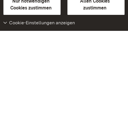
Erklärung zur Barrierefreiheit
Nur notwendigen
Allen Cookies
BITV-konform (geprüfte Seiten)
Cookies zustimmen
zustimmen
Cookie-Einstellungen anzeigen
Weiteres
Portal
Monumente
Besuchen Sie uns auf
Facebook
Besuchen Sie uns auf
Instagram
Besuchen Sie uns auf
Youtube
Lernen Sie unsere Apps
kennen
Google Play Store
App Store für iPhone