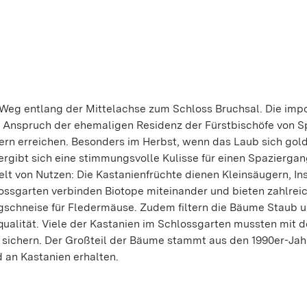
n Weg entlang der Mittelachse zum Schloss Bruchsal. Die im
n Anspruch der ehemaligen Residenz der Fürstbischöfe von S
ern erreichen. Besonders im Herbst, wenn das Laub sich gol
ergibt sich eine stimmungsvolle Kulisse für einen Spazierga
elt von Nutzen: Die Kastanienfrüchte dienen Kleinsäugern, In
lossgarten verbinden Biotope miteinander und bieten zahlrei
ugschneise für Fledermäuse. Zudem filtern die Bäume Staub 
ualität. Viele der Kastanien im Schlossgarten mussten mit d
 sichern. Der Großteil der Bäume stammt aus den 1990er-Jahr
d an Kastanien erhalten.