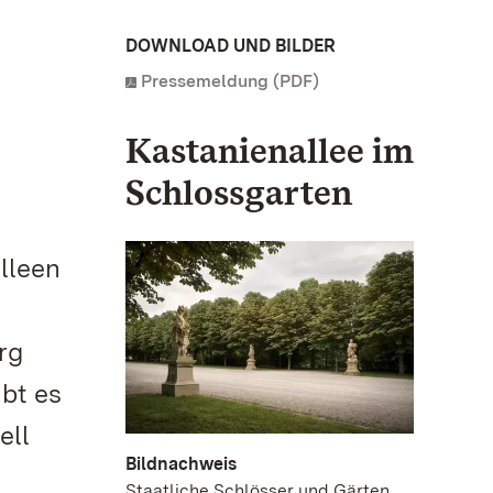
DOWNLOAD UND BILDER
Pressemeldung (PDF)
Kastanienallee im
Schlossgarten
lleen
rg
bt es
ell
Bildnachweis
n
Staatliche Schlösser und Gärten