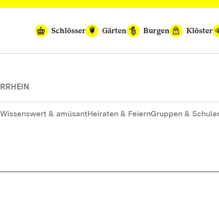
Schlösser
Gärten
Burgen
Klöster
ERRHEIN
Wissenswert & amüsant
Heiraten & Feiern
Gruppen & Schule