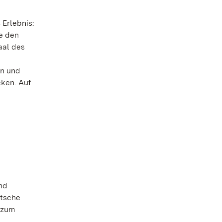
 Erlebnis:
e den
aal des
en und
cken. Auf
nd
utsche
n zum