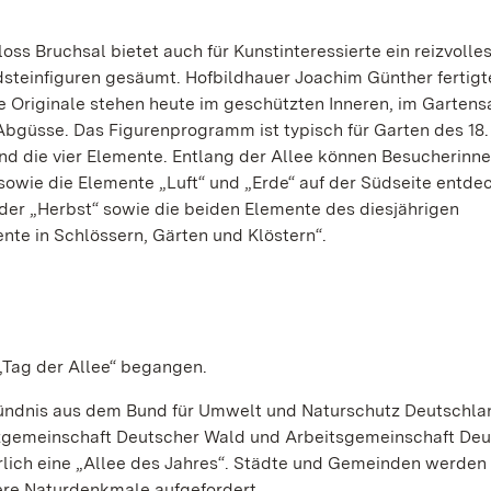
ss Bruchsal bietet auch für Kunstinteressierte ein reizvolles
dsteinfiguren gesäumt. Hofbildhauer Joachim Günther fertigt
ie Originale stehen heute im geschützten Inneren, im Gartens
 Abgüsse. Das Figurenprogramm ist typisch für Garten des 18.
 und die vier Elemente. Entlang der Allee können Besucherinn
sowie die Elemente „Luft“ und „Erde“ auf der Südseite entde
er „Herbst“ sowie die beiden Elemente des diesjährigen
te in Schlössern, Gärten und Klöstern“.
„Tag der Allee“ begangen.
 Bündnis aus dem Bund für Umwelt und Naturschutz Deutschla
tzgemeinschaft Deutscher Wald und Arbeitsgemeinschaft De
hrlich eine „Allee des Jahres“. Städte und Gemeinden werde
ere Naturdenkmale aufgefordert.