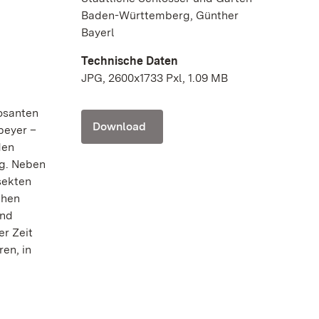
Baden-Württemberg, Günther
Bayerl
Technische Daten
JPG, 2600x1733 Pxl, 1.09 MB
posanten
Download
peyer –
den
ng. Neben
sekten
chen
und
er Zeit
en, in