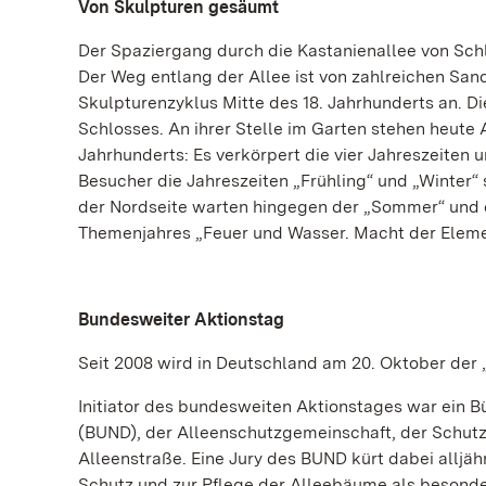
Von Skulpturen gesäumt
Der Spaziergang durch die Kastanienallee von Schlo
Der Weg entlang der Allee ist von zahlreichen San
Skulpturenzyklus Mitte des 18. Jahrhunderts an. D
Schlosses. An ihrer Stelle im Garten stehen heute
Jahrhunderts: Es verkörpert die vier Jahreszeiten
Besucher die Jahreszeiten „Frühling“ und „Winter“ 
der Nordseite warten hingegen der „Sommer“ und d
Themenjahres „Feuer und Wasser. Macht der Elemen
Bundesweiter Aktionstag
Seit 2008 wird in Deutschland am 20. Oktober der 
Initiator des bundesweiten Aktionstages war ein
(BUND), der Alleenschutzgemeinschaft, der Schu
Alleenstraße. Eine Jury des BUND kürt dabei alljä
Schutz und zur Pflege der Alleebäume als besond