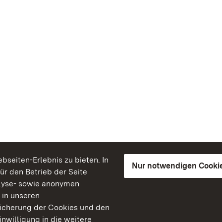
seiten-Erlebnis zu bieten. In
Nur notwendigen Cooki
für den Betrieb der Seite
lyse- sowie anonymen
 in unseren
peicherung der Cookies und den
inwilligung in die weitere