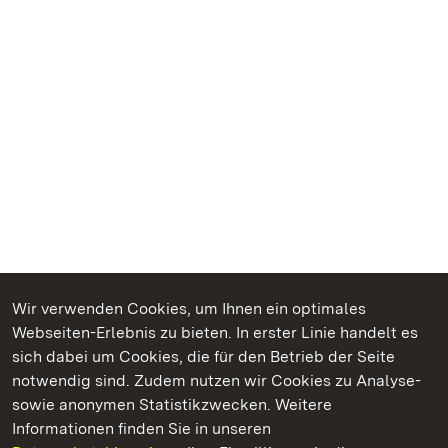
Wir verwenden Cookies, um Ihnen ein optimales
Webseiten-Erlebnis zu bieten. In erster Linie handelt es
Kommen. Staunen. Genießen.
sich dabei um Cookies, die für den Betrieb der Seite
notwendig sind. Zudem nutzen wir Cookies zu Analyse-
sowie anonymen Statistikzwecken. Weitere
Informationen finden Sie in unseren