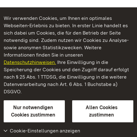
Wir verwenden Cookies, um Ihnen ein optimales
Webseiten-Erlebnis zu bieten. In erster Linie handelt es
Kommen. Staunen. Genießen.
sich dabei um Cookies, die für den Betrieb der Seite
notwendig sind. Zudem nutzen wir Cookies zu Analyse-
sowie anonymen Statistikzwecken. Weitere
Informationen finden Sie in unseren
Datenschutzhinweisen.
Ihre Einwilligung in die
Schloss Bruchsal
Speicherung der Cookies und den Zugriff darauf erfolgt
nach § 25 Abs. 1 TTDSG, die Einwilligung in die weitere
Staatliche Schlösser und Gärten Baden-Württemberg
Datenverarbeitung nach Art. 6 Abs. 1 Buchstabe a)
DSGVO.
Kontakt
FAQ
Impressum
Datenschutz
Gebärdensprache
Leichte Sprache
Erklärung zur Barrierefreiheit
Nur notwendigen
Allen Cookies
BITV-konform (geprüfte Seiten)
Cookies zustimmen
zustimmen
Cookie-Einstellungen anzeigen
Weiteres