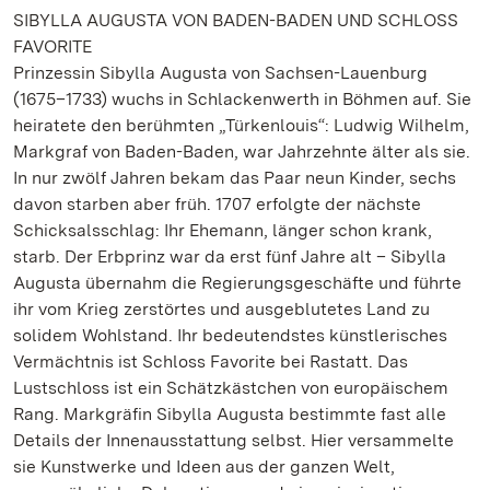
SIBYLLA AUGUSTA VON BADEN-BADEN UND SCHLOSS
FAVORITE
Prinzessin Sibylla Augusta von Sachsen-Lauenburg
(1675–1733) wuchs in Schlackenwerth in Böhmen auf. Sie
heiratete den berühmten „Türkenlouis“: Ludwig Wilhelm,
Markgraf von Baden-Baden, war Jahrzehnte älter als sie.
In nur zwölf Jahren bekam das Paar neun Kinder, sechs
davon starben aber früh. 1707 erfolgte der nächste
Schicksalsschlag: Ihr Ehemann, länger schon krank,
starb. Der Erbprinz war da erst fünf Jahre alt – Sibylla
Augusta übernahm die Regierungsgeschäfte und führte
ihr vom Krieg zerstörtes und ausgeblutetes Land zu
solidem Wohlstand. Ihr bedeutendstes künstlerisches
Vermächtnis ist Schloss Favorite bei Rastatt. Das
Lustschloss ist ein Schätzkästchen von europäischem
Rang. Markgräfin Sibylla Augusta bestimmte fast alle
Details der Innenausstattung selbst. Hier versammelte
sie Kunstwerke und Ideen aus der ganzen Welt,