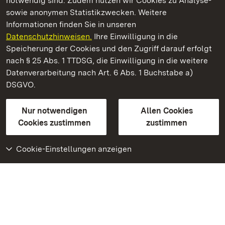
notwendig sind. Zudem nutzen wir Cookies zu Analyse-
sowie anonymen Statistikzwecken. Weitere
Informationen finden Sie in unseren
Datenschutzhinweisen.
Ihre Einwilligung in die
Schloss Bruchsal
Speicherung der Cookies und den Zugriff darauf erfolgt
nach § 25 Abs. 1 TTDSG, die Einwilligung in die weitere
Staatliche Schlösser und Gärten Baden-Württemberg
Datenverarbeitung nach Art. 6 Abs. 1 Buchstabe a)
DSGVO.
Kontakt
FAQ
Impressum
Datenschutz
Gebärdensprache
Leichte Sprache
Erklärung zur Barrierefreiheit
Nur notwendigen
Allen Cookies
BITV-konform (geprüfte Seiten)
Cookies zustimmen
zustimmen
Cookie-Einstellungen anzeigen
Weiteres
Portal
Monumente
Besuchen Sie uns auf
Facebook
Besuchen Sie uns auf
Instagram