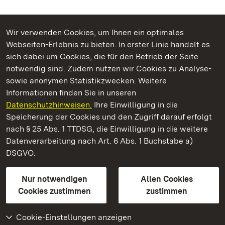
Wir verwenden Cookies, um Ihnen ein optimales
Webseiten-Erlebnis zu bieten. In erster Linie handelt es
Kommen. Staunen. Genießen.
sich dabei um Cookies, die für den Betrieb der Seite
notwendig sind. Zudem nutzen wir Cookies zu Analyse-
sowie anonymen Statistikzwecken. Weitere
Informationen finden Sie in unseren
Datenschutzhinweisen.
Ihre Einwilligung in die
Schloss Bruchsal
Speicherung der Cookies und den Zugriff darauf erfolgt
nach § 25 Abs. 1 TTDSG, die Einwilligung in die weitere
Staatliche Schlösser und Gärten Baden-Württemberg
Datenverarbeitung nach Art. 6 Abs. 1 Buchstabe a)
DSGVO.
Kontakt
FAQ
Impressum
Datenschutz
Gebärdensprache
Leichte Sprache
Erklärung zur Barrierefreiheit
Nur notwendigen
Allen Cookies
BITV-konform (geprüfte Seiten)
Cookies zustimmen
zustimmen
Cookie-Einstellungen anzeigen
Weiteres