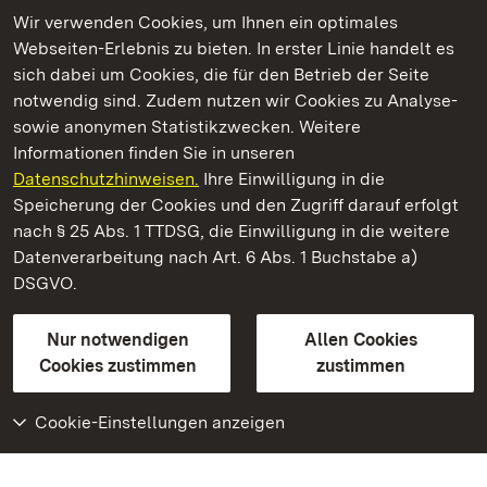
Wir verwenden Cookies, um Ihnen ein optimales
Webseiten-Erlebnis zu bieten. In erster Linie handelt es
Kommen. Staunen. Genießen.
sich dabei um Cookies, die für den Betrieb der Seite
notwendig sind. Zudem nutzen wir Cookies zu Analyse-
sowie anonymen Statistikzwecken. Weitere
Informationen finden Sie in unseren
Datenschutzhinweisen.
Ihre Einwilligung in die
Schloss Bruchsal
Speicherung der Cookies und den Zugriff darauf erfolgt
nach § 25 Abs. 1 TTDSG, die Einwilligung in die weitere
Staatliche Schlösser und Gärten Baden-Württemberg
Datenverarbeitung nach Art. 6 Abs. 1 Buchstabe a)
DSGVO.
Kontakt
FAQ
Impressum
Datenschutz
Gebärdensprache
Leichte Sprache
Erklärung zur Barrierefreiheit
Nur notwendigen
Allen Cookies
BITV-konform (geprüfte Seiten)
Cookies zustimmen
zustimmen
Cookie-Einstellungen anzeigen
Weiteres
Portal
Monumente