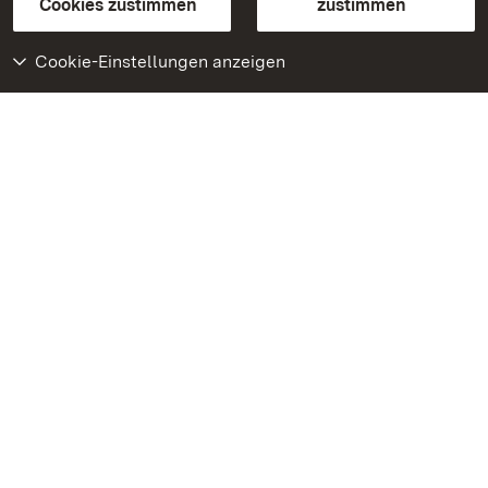
BITV-konform (geprüfte Seiten)
Cookies zustimmen
zustimmen
Cookie-Einstellungen anzeigen
Weiteres
Portal
Monumente
Besuchen Sie uns auf
Facebook
Besuchen Sie uns auf
Instagram
Besuchen Sie uns auf
Youtube
Lernen Sie unsere Apps
kennen
Google Play Store
App Store für iPhone