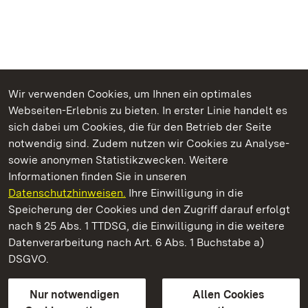
Wir verwenden Cookies, um Ihnen ein optimales
Webseiten-Erlebnis zu bieten. In erster Linie handelt es
Kommen. Staunen. Genießen.
sich dabei um Cookies, die für den Betrieb der Seite
notwendig sind. Zudem nutzen wir Cookies zu Analyse-
sowie anonymen Statistikzwecken. Weitere
Informationen finden Sie in unseren
Datenschutzhinweisen.
Ihre Einwilligung in die
Schloss Bruchsal
Speicherung der Cookies und den Zugriff darauf erfolgt
nach § 25 Abs. 1 TTDSG, die Einwilligung in die weitere
Staatliche Schlösser und Gärten Baden-Württemberg
Datenverarbeitung nach Art. 6 Abs. 1 Buchstabe a)
DSGVO.
Kontakt
FAQ
Impressum
Datenschutz
Gebärdensprache
Leichte Sprache
Erklärung zur Barrierefreiheit
Nur notwendigen
Allen Cookies