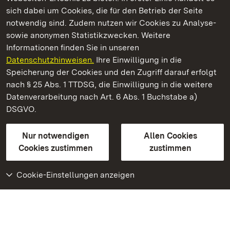
Kommen. Staunen. Genießen.
sich dabei um Cookies, die für den Betrieb der Seite
notwendig sind. Zudem nutzen wir Cookies zu Analyse-
sowie anonymen Statistikzwecken. Weitere
Informationen finden Sie in unseren
Datenschutzhinweisen.
Ihre Einwilligung in die
Schloss Bruchsal
Speicherung der Cookies und den Zugriff darauf erfolgt
nach § 25 Abs. 1 TTDSG, die Einwilligung in die weitere
Staatliche Schlösser und Gärten Baden-Württemberg
Datenverarbeitung nach Art. 6 Abs. 1 Buchstabe a)
DSGVO.
Kontakt
FAQ
Impressum
Datenschutz
Gebärdensprache
Leichte Sprache
Erklärung zur Barrierefreiheit
Nur notwendigen
Allen Cookies
BITV-konform (geprüfte Seiten)
Cookies zustimmen
zustimmen
Cookie-Einstellungen anzeigen
Weiteres
Portal
Monumente
Besuchen Sie uns auf
Facebook