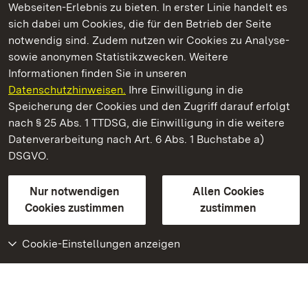
Webseiten-Erlebnis zu bieten. In erster Linie handelt es
Kommen. Staunen. Genießen.
sich dabei um Cookies, die für den Betrieb der Seite
notwendig sind. Zudem nutzen wir Cookies zu Analyse-
sowie anonymen Statistikzwecken. Weitere
Informationen finden Sie in unseren
Datenschutzhinweisen.
Ihre Einwilligung in die
Schloss Bruchsal
Speicherung der Cookies und den Zugriff darauf erfolgt
nach § 25 Abs. 1 TTDSG, die Einwilligung in die weitere
Staatliche Schlösser und Gärten Baden-Württemberg
Datenverarbeitung nach Art. 6 Abs. 1 Buchstabe a)
DSGVO.
Kontakt
FAQ
Impressum
Datenschutz
Gebärdensprache
Leichte Sprache
Erklärung zur Barrierefreiheit
Nur notwendigen
Allen Cookies
BITV-konform (geprüfte Seiten)
Cookies zustimmen
zustimmen
Cookie-Einstellungen anzeigen
Weiteres
Portal
Monumente
Besuchen Sie uns auf
Facebook