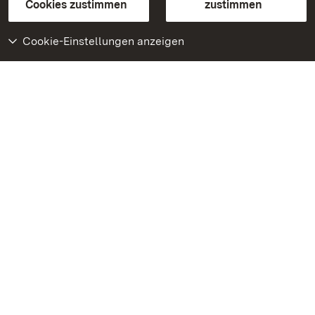
BITV-konform (geprüfte Seiten)
Cookies zustimmen
zustimmen
Cookie-Einstellungen anzeigen
Weiteres
Portal
Monumente
Besuchen Sie uns auf
Facebook
Besuchen Sie uns auf
Instagram
Besuchen Sie uns auf
Youtube
Lernen Sie unsere Apps
kennen
Google Play Store
App Store für iPhone