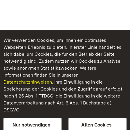
Wir verwenden Cookies, um Ihnen ein optimales
Webseiten-Erlebnis zu bieten. In erster Linie handelt es
Kommen. Staunen. Genießen.
sich dabei um Cookies, die für den Betrieb der Seite
notwendig sind. Zudem nutzen wir Cookies zu Analyse-
sowie anonymen Statistikzwecken. Weitere
Informationen finden Sie in unseren
Datenschutzhinweisen.
Ihre Einwilligung in die
Schloss Bruchsal
Speicherung der Cookies und den Zugriff darauf erfolgt
nach § 25 Abs. 1 TTDSG, die Einwilligung in die weitere
Staatliche Schlösser und Gärten Baden-Württemberg
Datenverarbeitung nach Art. 6 Abs. 1 Buchstabe a)
DSGVO.
Kontakt
FAQ
Impressum
Datenschutz
Gebärdensprache
Leichte Sprache
Erklärung zur Barrierefreiheit
Nur notwendigen
Allen Cookies