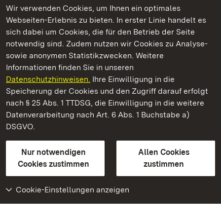
Wir verwenden Cookies, um Ihnen ein optimales
Webseiten-Erlebnis zu bieten. In erster Linie handelt es
Kommen. Staunen. Genießen.
sich dabei um Cookies, die für den Betrieb der Seite
notwendig sind. Zudem nutzen wir Cookies zu Analyse-
sowie anonymen Statistikzwecken. Weitere
Informationen finden Sie in unseren
Datenschutzhinweisen.
Ihre Einwilligung in die
Schloss Bruchsal
Speicherung der Cookies und den Zugriff darauf erfolgt
nach § 25 Abs. 1 TTDSG, die Einwilligung in die weitere
Staatliche Schlösser und Gärten Baden-Württemberg
Datenverarbeitung nach Art. 6 Abs. 1 Buchstabe a)
DSGVO.
Kontakt
FAQ
Impressum
Datenschutz
Gebärdensprache
Leichte Sprache
Erklärung zur Barrierefreiheit
Nur notwendigen
Allen Cookies
BITV-konform (geprüfte Seiten)
Cookies zustimmen
zustimmen
Cookie-Einstellungen anzeigen
Weiteres
Portal
Monumente