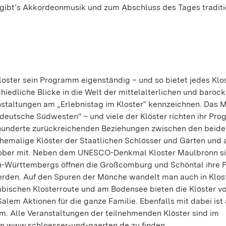
 gibt’s Akkordeonmusik und zum Abschluss des Tages traditi
oster sein Programm eigenständig – und so bietet jedes Klos
chiedliche Blicke in die Welt der mittelalterlichen und baroc
nstaltungen am „Erlebnistag im Kloster“ kennzeichnen. Das 
 deutsche Südwesten" – und viele der Klöster richten ihr Pr
rhunderte zurückreichenden Beziehungen zwischen den beid
hemalige Klöster der Staatlichen Schlösser und Gärten und 
tober mit. Neben dem UNESCO-Denkmal Kloster Maulbronn si
n-Württembergs öffnen die Großcomburg und Schöntal ihre P
erden. Auf den Spuren der Mönche wandelt man auch in Klos
bischen Klosterroute und am Bodensee bieten die Klöster v
lem Aktionen für die ganze Familie. Ebenfalls mit dabei ist 
m. Alle Veranstaltungen der teilnehmenden Klöster sind im
ten www.schloesser-und-gaerten.de zu finden.