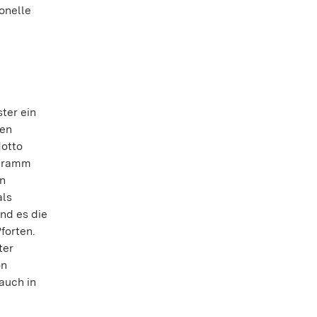
onelle
ter ein
ken
Motto
ogramm
en
als
nd es die
forten.
ter
on
auch in