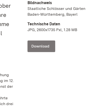
Bildnachweis
ober
Staatliche Schlösser und Gärten
hre
Baden-Württemberg, Bayerl
amme
Technische Daten
JPG, 2600x1735 Pxl, 1.28 MB
l
Download
ehung
g im 12.
nst der
ührte
ich drei