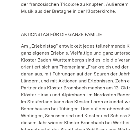
der französischen Tricolore zu knüpfen. Außerdem
Musik aus der Bretagne in der Klosterkirche.
AKTIONSTAG FÜR DIE GANZE FAMILIE
Am „Erlebnistag“ entwickelt jedes teilnehmende Kl
ganz eigenes Erlebnis. Vielfältige und ganz unters
Klöster Baden-Württembergs sind es, die die Vera
orientiert sich am Themenjahr „Frankreich und der
daran aus, mit Führungen auf den Spuren der Jah
Ländern, und mit Aktionen und Erlebnissen. Zehn e
Partner das Kloster Bronnbach machen am 13. Ok
Klöster Hirsau und Alpirsbach. Im Nordosten Bade
Im Stauferland kann das Kloster Lorch erkundet w
Bebenhausen bei Tübingen. Und auf der oberschwä
Wiblingen, Schussenried und Kloster und Schloss Sa
diesem Jahr wieder Kloster Bronnbach bei Werthei
Internetportal der Staatlichen Schlösser und Gär