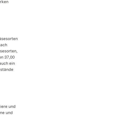
arken
Käsesorten
nach
sesorten,
on 37,00
auch ein
sstände
iere und
hne und