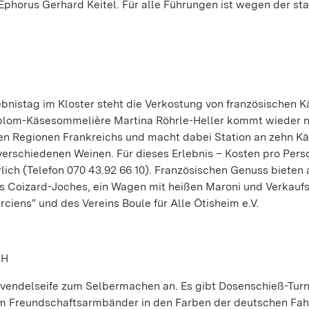
phorus Gerhard Keitel. Für alle Führungen ist wegen der st
bnistag im Kloster steht die Verkostung von französischen 
iplom-Käsesommelière Martina Röhrle-Heller kommt wieder 
ben Regionen Frankreichs und macht dabei Station an zehn Kä
verschiedenen Weinen. Für dieses Erlebnis – Kosten pro Pers
lich (Telefon 070 43.92 66 10). Französischen Genuss bieten 
 Coizard-Joches, ein Wagen mit heißen Maroni und Verkauf
ciens“ und des Vereins Boule für Alle Ötisheim e.V.
CH
Lavendelseife zum Selbermachen an. Es gibt Dosenschieß-Turn
um Freundschaftsarmbänder in den Farben der deutschen Fa