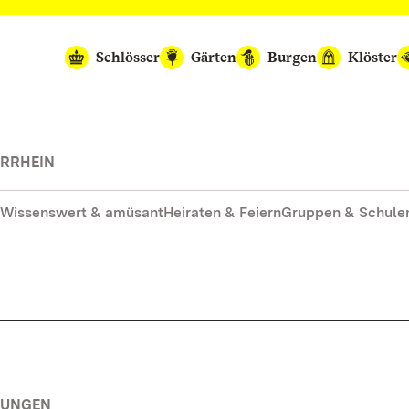
Schlösser
Gärten
Burgen
Klöster
ERRHEIN
Wissenswert & amüsant
Heiraten & Feiern
Gruppen & Schule
TUNGEN