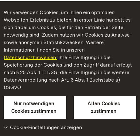
Wir verwenden Cookies, um Ihnen ein optimales
Webseiten-Erlebnis zu bieten. In erster Linie handelt es
Kommen. Staunen. Genießen.
sich dabei um Cookies, die für den Betrieb der Seite
notwendig sind. Zudem nutzen wir Cookies zu Analyse-
sowie anonymen Statistikzwecken. Weitere
Informationen finden Sie in unseren
Datenschutzhinweisen.
Ihre Einwilligung in die
Schloss Bruchsal
Speicherung der Cookies und den Zugriff darauf erfolgt
nach § 25 Abs. 1 TTDSG, die Einwilligung in die weitere
Staatliche Schlösser und Gärten Baden-Württemberg
Datenverarbeitung nach Art. 6 Abs. 1 Buchstabe a)
DSGVO.
Kontakt
FAQ
Impressum
Datenschutz
Gebärdensprache
Leichte Sprache
Erklärung zur Barrierefreiheit
Nur notwendigen
Allen Cookies
BITV-konform (geprüfte Seiten)
Cookies zustimmen
zustimmen
Cookie-Einstellungen anzeigen
Weiteres
Portal
Monumente