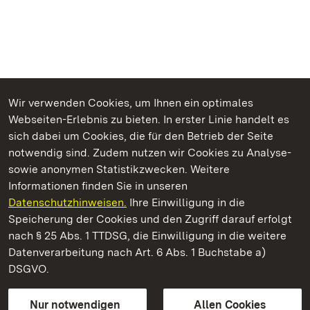
Wir verwenden Cookies, um Ihnen ein optimales
Webseiten-Erlebnis zu bieten. In erster Linie handelt es
Kommen. Staunen. Genießen.
sich dabei um Cookies, die für den Betrieb der Seite
notwendig sind. Zudem nutzen wir Cookies zu Analyse-
sowie anonymen Statistikzwecken. Weitere
Informationen finden Sie in unseren
Datenschutzhinweisen.
Ihre Einwilligung in die
Schloss Bruchsal
Speicherung der Cookies und den Zugriff darauf erfolgt
nach § 25 Abs. 1 TTDSG, die Einwilligung in die weitere
Staatliche Schlösser und Gärten Baden-Württemberg
Datenverarbeitung nach Art. 6 Abs. 1 Buchstabe a)
DSGVO.
Kontakt
FAQ
Impressum
Datenschutz
Gebärdensprache
Leichte Sprache
Erklärung zur Barrierefreiheit
Nur notwendigen
Allen Cookies