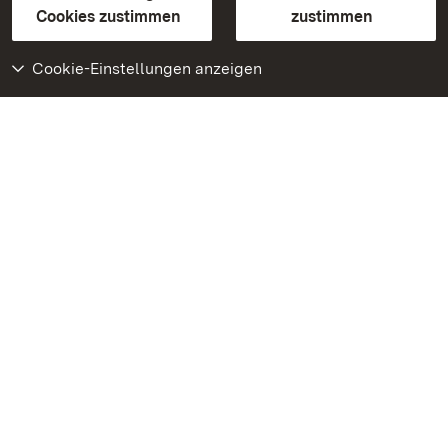
BITV-konform (geprüfte Seiten)
Cookies zustimmen
zustimmen
Cookie-Einstellungen anzeigen
Weiteres
Portal
Monumente
Besuchen Sie uns auf
Facebook
Besuchen Sie uns auf
Instagram
Besuchen Sie uns auf
Youtube
Lernen Sie unsere Apps
kennen
Google Play Store
App Store für iPhone