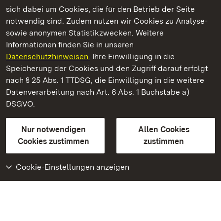
Kommen. Staunen. Genießen.
sich dabei um Cookies, die für den Betrieb der Seite
notwendig sind. Zudem nutzen wir Cookies zu Analyse-
sowie anonymen Statistikzwecken. Weitere
Informationen finden Sie in unseren
Datenschutzhinweisen.
Ihre Einwilligung in die
Schloss Bruchsal
Speicherung der Cookies und den Zugriff darauf erfolgt
nach § 25 Abs. 1 TTDSG, die Einwilligung in die weitere
Staatliche Schlösser und Gärten Baden-Württemberg
Datenverarbeitung nach Art. 6 Abs. 1 Buchstabe a)
DSGVO.
Kontakt
FAQ
Impressum
Datenschutz
Gebärdensprache
Leichte Sprache
Erklärung zur Barrierefreiheit
Nur notwendigen
Allen Cookies
BITV-konform (geprüfte Seiten)
Cookies zustimmen
zustimmen
Cookie-Einstellungen anzeigen
Weiteres
Portal
Monumente
Besuchen Sie uns auf
Facebook