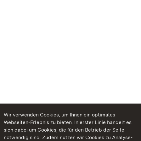
Wir verwenden Cookies, um Ihnen ein optimales
Webseiten-Erlebnis zu bieten. In erster Linie handelt es
Kommen. Staunen. Genießen.
sich dabei um Cookies, die für den Betrieb der Seite
notwendig sind. Zudem nutzen wir Cookies zu Analyse-