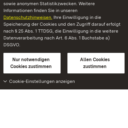
sowie anonymen Statistikzwecken. Weitere
Informationen finden Sie in unseren
Datenschutzhinweisen.
Ihre Einwilligung in die
Schloss Bruchsal
Speicherung der Cookies und den Zugriff darauf erfolgt
nach § 25 Abs. 1 TTDSG, die Einwilligung in die weitere
Staatliche Schlösser und Gärten Baden-Württemberg
Datenverarbeitung nach Art. 6 Abs. 1 Buchstabe a)
DSGVO.
Kontakt
FAQ
Impressum
Datenschutz
Gebärdensprache
Leichte Sprache
Erklärung zur Barrierefreiheit
Nur notwendigen
Allen Cookies
BITV-konform (geprüfte Seiten)
Cookies zustimmen
zustimmen
Cookie-Einstellungen anzeigen
Weiteres
Portal
Monumente
Besuchen Sie uns auf
Facebook
Besuchen Sie uns auf
Instagram
Besuchen Sie uns auf