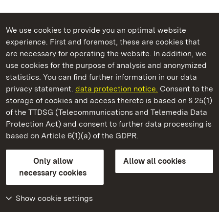
We use cookies to provide you an optimal website
experience. First and foremost, these are cookies that
are necessary for operating the website. In addition, we
use cookies for the purpose of analysis and anonymized
State Palaces and Gardens of Baden-Wuerttemberg
statistics. You can find further information in our data
privacy statement.
data protection notice.
Consent to the
storage of cookies and access thereto is based on § 25(1)
of the TTDSG (Telecommunications and Telemedia Data
Bruchsal Palace
Protection Act) and consent to further data processing is
based on Article 6(1)(a) of the GDPR.
State Palaces and Gardens of Baden-Wuerttemberg
Only allow
Allow all cookies
Contact us
FAQ
Masthead
Data protection
necessary cookies
Declaration on barrier-free access
BITV-konform (geprüfte Seiten)
Show cookie settings