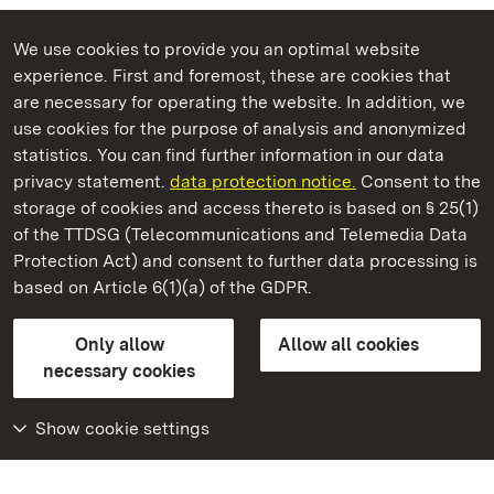
We use cookies to provide you an optimal website
experience. First and foremost, these are cookies that
are necessary for operating the website. In addition, we
use cookies for the purpose of analysis and anonymized
State Palaces and Gardens of Baden-Wuerttemberg
statistics. You can find further information in our data
privacy statement.
data protection notice.
Consent to the
storage of cookies and access thereto is based on § 25(1)
of the TTDSG (Telecommunications and Telemedia Data
Bruchsal Palace
Protection Act) and consent to further data processing is
based on Article 6(1)(a) of the GDPR.
State Palaces and Gardens of Baden-Wuerttemberg
Only allow
Allow all cookies
Contact us
FAQ
Masthead
Data protection
necessary cookies
Declaration on barrier-free access
BITV-konform (geprüfte Seiten)
Show cookie settings
More