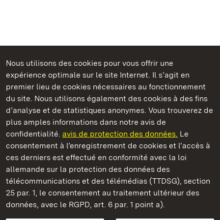
Nous utilisons des cookies pour vous offrir une
Châteaux et jardins publics du Bade-Wurtemberg
expérience optimale sur le site Internet. Il s’agit en
premier lieu de cookies nécessaires au fonctionnement
du site. Nous utilisons également des cookies à des fins
d’analyse et de statistiques anonymes. Vous trouverez de
plus amples informations dans notre avis de
Château de Bruchsal
confidentialité.
avis de protection des données.
Le
consentement à l’enregistrement de cookies et l’accès à
Châteaux et jardins publics du Bade-Wurtemberg
ces derniers est effectué en conformité avec la loi
allemande sur la protection des données des
Contact et informations
FAQ et réponses
Mentions légales
télécommunications et des télémédias (TTDSG), section
Protection des données
25 par. 1, le consentement au traitement ultérieur des
Explications sur l’accessibilité
données, avec le RGPD, art. 6 par. 1 point a).
BITV-konform (geprüfte Seiten)