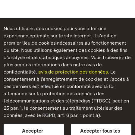
Nous utilisons des cookies pour vous offrir une
Châteaux et jardins publics du Bade-Wurtemberg
expérience optimale sur le site Internet. Il s’agit en
premier lieu de cookies nécessaires au fonctionnement
du site. Nous utilisons également des cookies à des fins
d’analyse et de statistiques anonymes. Vous trouverez de
plus amples informations dans notre avis de
Château de Bruchsal
confidentialité.
avis de protection des données.
Le
consentement à l’enregistrement de cookies et l’accès à
Châteaux et jardins publics du Bade-Wurtemberg
ces derniers est effectué en conformité avec la loi
allemande sur la protection des données des
Contact et informations
FAQ et réponses
Mentions légales
télécommunications et des télémédias (TTDSG), section
Protection des données
25 par. 1, le consentement au traitement ultérieur des
Explications sur l’accessibilité
données, avec le RGPD, art. 6 par. 1 point a).
BITV-konform (geprüfte Seiten)
Accepter
Accepter tous les