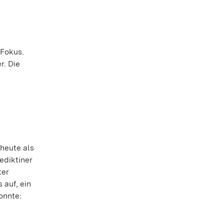
 Fokus.
r. Die
heute als
ediktiner
ter
 auf, ein
onnte: