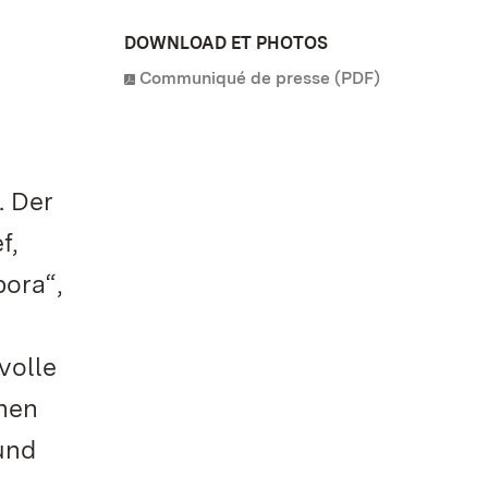
DOWNLOAD ET PHOTOS
Communiqué de presse (PDF)
. Der
f,
bora“,
volle
inen
und