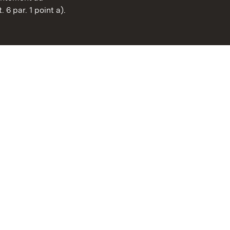
FAQ et réponses
 6 par. 1 point a).
Mentions légales
Protection des données
Explications sur l’accessi
BITV-konform (geprüfte S