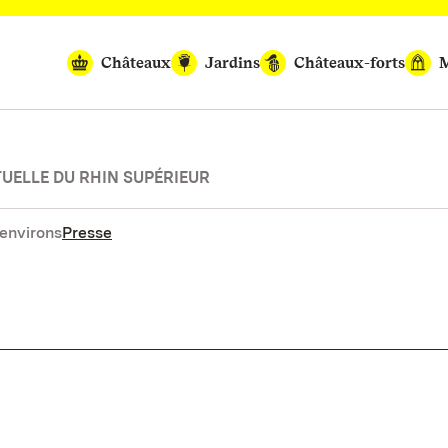
Châteaux
Jardins
Châteaux-forts
M
UELLE DU RHIN SUPÉRIEUR
environs
Presse